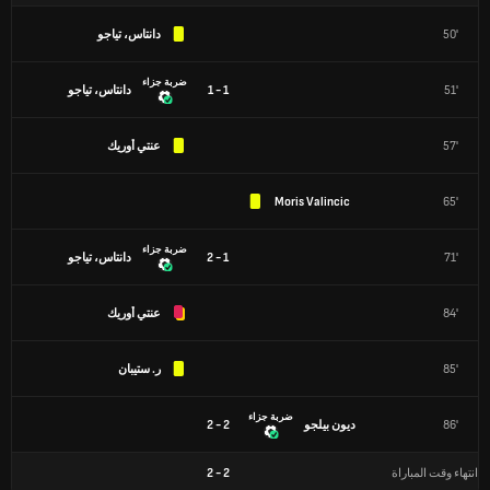
50'
دانتاس، تياجو
ضربة جزاء
51'
1 - 1
دانتاس، تياجو
57'
عنتي أوريك
Moris Valincic
65'
ضربة جزاء
71'
1 - 2
دانتاس، تياجو
84'
عنتي أوريك
85'
ر. ستيبان
ضربة جزاء
86'
ديون بيلجو
2 - 2
انتهاء وقت المباراة
2
-
2