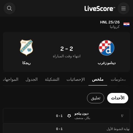
HNL 25/26
كرواتيا
2 - 2
انتهاء وقت المباراة
دينامو زغرب
ريجكا
معلومات
ملخص
الإحصائيات
التشكيلة
الجدول
المواجهات 
الأحداث
تعليق
ديون بيلجو
1 - 0
5'
بكار، منصف
نهاية الشوط الأول
1
-
0