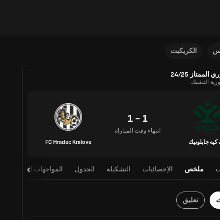
نس
الكريكيت
ي الممتاز 24/25
رية التشيك
1 - 1
انتهاء وقت المباراة
كيه جابلونيك
FC Hradec Kralove
ت
ملخص
الإحصائيات
التشكيلة
الجدول
المواجهات المباشرة
ث
تعليق