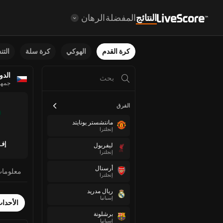
النتائج
المفضلة
الرهان
كرة القدم
الهوكي
كرة سلة
الت
الدور
جمهو
الفرق
مانتشستر يونايتد
إنجلترا
إف 
ليفربول
إنجلترا
أرسنال
معلوما
إنجلترا
ريال مدريد
إسبانيا
الأحدا
برشلونة
إسبانيا