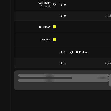
O. Mihalik
0 - 1
D. Horak
الأول
0
-
1
D. Trubac
J. Kucera
1 - 1
D. Puskac
باراة
1
-
1