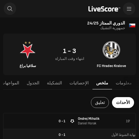
الدوري الممتاز 24/25
جمهورية التشيك
3 - 1
انتهاء وقت المباراة
FC Hradec Kralove
سلافيا براغ
معلومات
ملخص
الإحصائيات
التشكيلة
الجدول
المواجهات 
الأحداث
تعليق
Ondrej Mihalik
1 - 0
19'
Daniel Horak
نهاية الشوط الأول
1
-
0