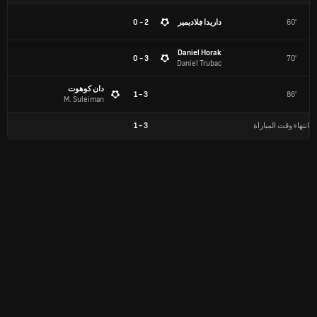
60'
داريدا ڢلاديمير
2 - 0
Daniel Horak
3 - 0
70'
Daniel Trubac
دان كوهوت
3 - 1
86'
M. Suleiman
انتهاء وقت المباراة
3
-
1