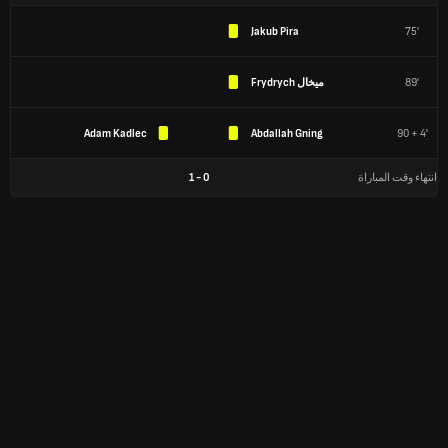
Jakub Pira
75'
89'
ميخال Frydrych
Adam Kadlec
Abdallah Gning
90 + 4'
انتهاء وقت المباراة
0
-
1