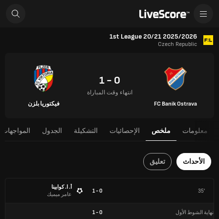
1st League 20/21 2025/2026
Czech Republic
0 - 1
انتهاء وقت المباراة
FC Banik Ostrava
فيكتوريا بلزن
معلومات
ملخص
الإحصائيات
التشكيلة
الجدول
المواجهات 
الأحداث
تعليق
أ. ا. كوابينا
0 - 1
35'
عامر ميميك
نهاية الشوط الأول
0
-
1