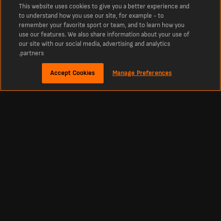
This website uses cookies to give you a better experience and
to understand how you use our site, for example - to
remember your favorite sport or team, and to learn how you
use our features. We also share information about your use of
our site with our social media, advertising and analytics
partners.
Accept Cookies
Manage Preferences
نبذة
نتائج مباراة FC Banik Ostrava ضد فيكتوريا بلزن المباشرة
أحدث نتائج كرة القدم، والتشكيلات، والمزيد لمباراة FC Banik Ostrava ضد فيكتوريا
بلزن. تابع النتيجة المباشرة لمباراة كرة القدم بين FC Banik Ostrava وفيكتوريا بلزن
ضمن 1. Liga 25/26.
ابقَ على اطلاع بمجرى المباراة، والأهداف، واللحظات الحاسمة بين FC Banik Ostrava
وفيكتوريا بلزن.
لا تفوّت أي تفصيل من مباراة 1. Liga 25/26 بين FC Banik Ostrava وفيكتوريا بلزن — تابع
نتائج مباريات اليوم المباشرة، وتشكيلات الفرق، والتبديلات، والمزيد.
احصل على تحديثات فورية حول النتيجة، وهدّافي المباراة، وإحصائيات المواجهة بين FC
Banik Ostrava وفيكتوريا بلزن في 1. Liga 25/26.
ابقَ متصلاً وتابع مجريات اللقاء بين FC Banik Ostrava وفيكتوريا بلزن من خلال تغطيتنا
الشاملة للنتائج المباشرة والتعليق على المباراة.
استمتع بحماس مواجهة 1. Liga 25/26 بين FC Banik Ostrava وفيكتوريا بلزن مع تحديثات