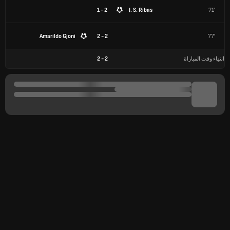
2 - 1
J. S. Ribas
71'
Amarildo Gjoni
2 - 2
77'
انتهاء وقت المباراة
2
-
2