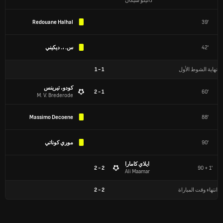
دانيلو سيكان
Redouane Halhal
39'
42'
س. ،. ديكيني
نهاية الشوط الأول
1
-
1
كودو، تيرينس
1 - 2
60'
M. V. Brederode
Massimo Decoene
88'
90'
موري كوناتي
ايلاي كامارا
2 - 2
90 + 1'
Ali Maamar
انتهاء وقت المباراة
2
-
2