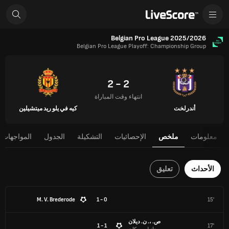
Belgian Pro League 2025/2026
Belgian Pro League Playoff: Championship Group
2 - 2
انتهاء وقت المباراة
أندرلخت
كيه في يلو ريد ميتشيلين
معلومات
ملخص
الإحصائيات
التشكيلة
الجدول
المواجهات 
الأحداث
تعليق
M. V. Brederode
0 - 1
15'
ص. ،. ن. ديلان
1 - 1
17'