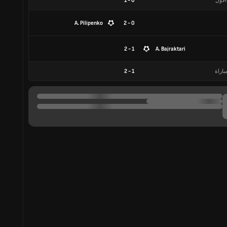
الأول
0
-
1
A. Pilipenko
0 - 2
1 - 2
A. Bajraktari
باراة
1
-
2