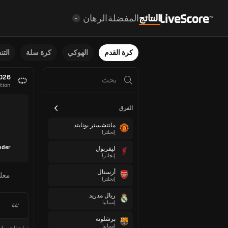
النتائج
المفضلة
الرهان
كرة القدم
الهوكي
كرة سلة
الت
026
tion
الفرق
مانتشستر يونايتد
إنجلترا
oder
ليفربول
إنجلترا
أرسنال
معل
إنجلترا
ريال مدريد
إسبانيا
44'
برشلونة
إسبانيا