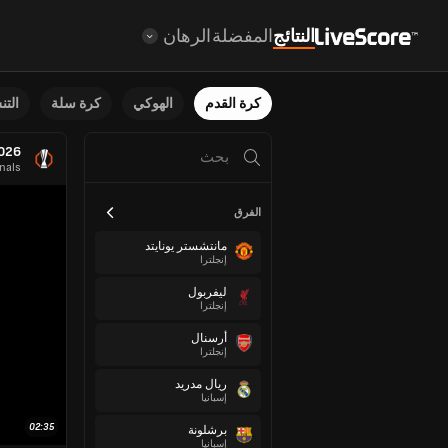
النتائج
المفضلة
الرهان
كرة القدم
الهوكي
كرة سلة
الت
026
nals
الفرق
مانتشستر يونايتد
إنجلترا
ليفربول
إنجلترا
أرسنال
إنجلترا
ريال مدريد
إسبانيا
02:35
برشلونة
إسبانيا