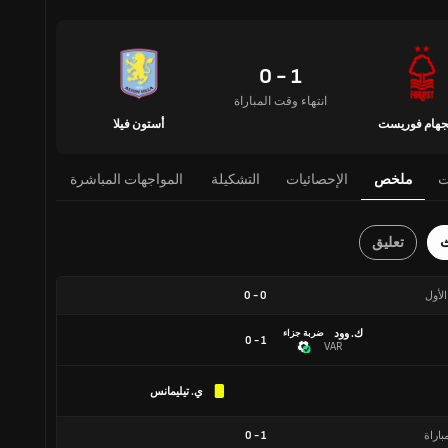
1 - 0
انتهاء وقت المباراة
نجهام فوريست
أستون فيلا
ت
ملخص
الإحصائيات
التشكيلة
المواجهات المباشرة
ث
تعليق
الأول
0
-
0
ك. وود
ضربة جزاء
1 - 0
VAR
ي. تيليمانس
باراة
1
-
0