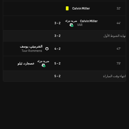
Calvin Miller
32'
Calvin Miller
ضربة جزاء
2 - 3
44'
VAR
نهاية الشوط الأول
2
-
3
الشرميتي، يوسف
2 - 4
47'
Tuur Rommens
ضربة جزاء
79'
2 - 5
عصجارد، ثيلو
انتهاء وقت المباراة
2
-
5