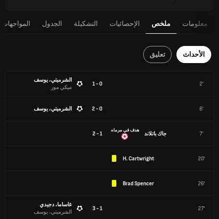
معلومات
ملخص
الإحصائيات
التشكيلة
الجدول
المواجهات 
الأحداث
تعليق
الشرميتي، يوسف
0 - 1
2'
ميكي مور
6'
0 - 2
الشرميتي، يوسف
هدف في مرماه
7'
جاك باتلاند
1 - 2
H. Cartwright
20'
Brad Spencer
26'
غاساما، دجيدي
1 - 3
27'
الشرميتي، يوسف