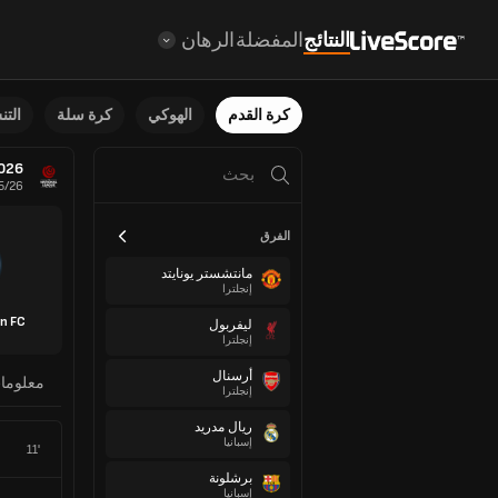
النتائج
المفضلة
الرهان
كرة القدم
الهوكي
كرة سلة
الت
2026
5/26
الفرق
مانتشستر يونايتد
إنجلترا
n FC
ليفربول
إنجلترا
أرسنال
معلوما
إنجلترا
ريال مدريد
إسبانيا
11'
برشلونة
إسبانيا