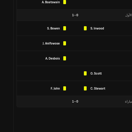
A. Boatswain
الأول
0
-
1
S. Bowen
S. Inwood
J. Anifowose
A. Desbois
O. Scott
F. John
C. Stewart
باراة
0
-
1