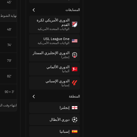
45'
المسابقات
نهاية الشوط 
الدوري الأمريكي لكرة
القدم
الولايات المتحدة الأمريكية
48'
USL League One
الولايات المتحدة الأمريكية
74'
الدوري الإنجليزي الممتاز
إنجلترا
79'
الدوري الألماني
ألمانيا
82'
الدوري الإسباني
إسبانيا
90 + 3'
المنطقة
انتهاء وقت الم
إنجلترا
دوري الأبطال
إسبانيا