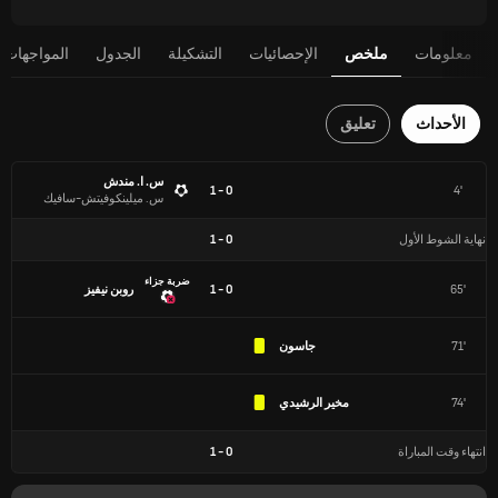
معلومات
ملخص
الإحصائيات
التشكيلة
الجدول
المواجهات 
الأحداث
تعليق
س. ا. مندش
0 - 1
4'
س. ميلينكوفيتش-سافيك
نهاية الشوط الأول
0
-
1
ضربة جزاء
65'
0 - 1
روبن نيفيز
71'
جاسون
74'
مخير الرشيدي
انتهاء وقت المباراة
0
-
1