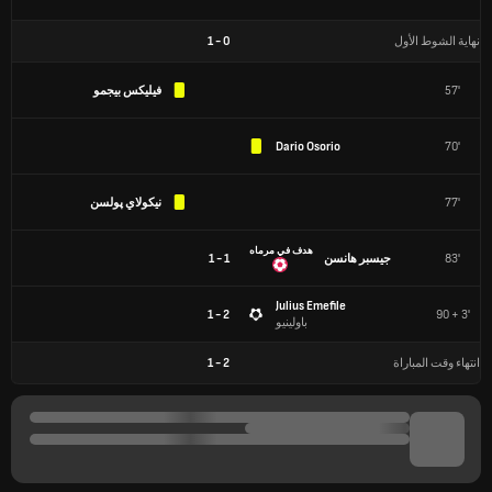
نهاية الشوط الأول
0
-
1
57'
فيليكس بيجمو
Dario Osorio
70'
77'
نيكولاي پولسن
هدف في مرماه
83'
جيسبر هانسن
1 - 1
Julius Emefile
2 - 1
90 + 3'
باولينيو
انتهاء وقت المباراة
2
-
1