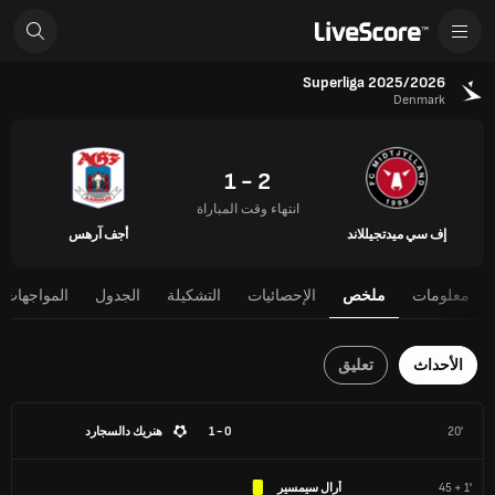
Superliga 2025/2026
Denmark
2 - 1
انتهاء وقت المباراة
إف سي ميدتجيللاند
أجف آرهس
معلومات
ملخص
الإحصائيات
التشكيلة
الجدول
المواجهات 
الأحداث
تعليق
20'
0 - 1
هنريك دالسجارد
45 + 1'
أرال سيمسير