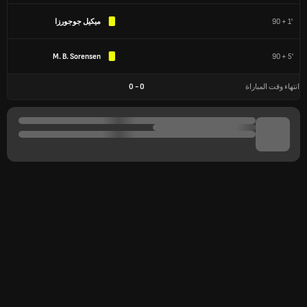
90 + 1'
ميكيل جوجورزا
M. B. Sorensen
90 + 5'
انتهاء وقت المباراة
0
-
0