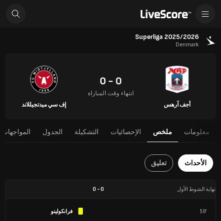
Superliga 2025/2026
Denmark
0 - 0
انتهاء وقت المباراة
أجف آرهس
إف سي ميدتجيللاند
معلومات
ملخص
الإحصائيات
التشكيلة
الجدول
المواجهات 
الأحداث
تعليق
نهاية الشوط الأول
0
-
0
59'
فرانكولينو