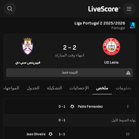
Liga Portugal 2 2025/2026
Portugal
2 - 2
انتهاء وقت المباراة
UD Leiria
فييرينس سي دي
النتيجة فقط
معلومات
ملخص
الإحصائيات
التشكيلة
الجدول
المواجهات 
1 - 0
Pablo Fernandez
1'
نهاية الشوط الأول
1
-
0
Joao Oliveira
1 - 1
51'