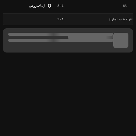
86'
1 - 2
ل. ك. زوهي
انتهاء وقت المباراة
1
-
2