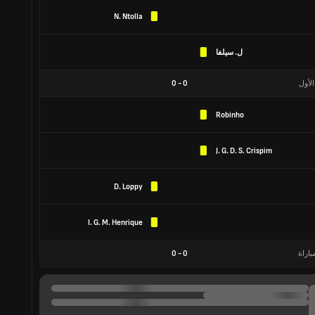
N. Ntolla
ل. سيلفا
الأول
0
-
0
Robinho
J. G. D. S. Crispim
D. Loppy
I. G. M. Henrique
باراة
0
-
0