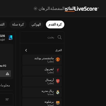
النتائج
المفضلة
الرهان
كرة القدم
الهوكي
كرة سلة
الت
2026
ugal
الفرق
مانتشستر يونايتد
إنجلترا
eu FC
ليفربول
إنجلترا
أرسنال
إنجلترا
معلوما
ريال مدريد
إسبانيا
32'
برشلونة
إسبانيا