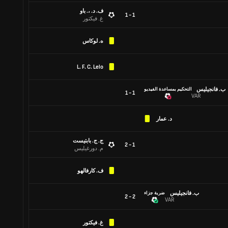
ف. د. ،. باو
1 - 1
غ. فيكتور
ه. لوكاس
L. F. C. Lelo
ب. فانجيليس
التحكيم بمساعدة الفيديو
1 - 1
VAR
د. عمار
ج. ج. بابتيست
1 - 2
م. دورغيليس
ف. كارفالهو
ب. فانجيليس
ضربة جزاء
2 - 2
VAR
غ. فيكتور