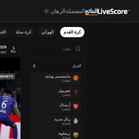
النتائج
المفضلة
الرهان
كرة القدم
الهوكي
كرة سلة
الت
2026
ugal
الفرق
مانتشستر يونايتد
إنجلترا
ليفربول
إنجلترا
أرسنال
إنجلترا
ريال مدريد
إسبانيا
برشلونة
إسبانيا