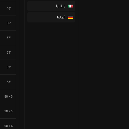
إيطاليا
48'
ألمانيا
56'
57'
63'
87'
88'
90 + 3'
90 + 5'
90 + 6'