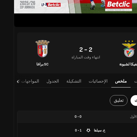
2 - 2
انتهاء وقت المباراة
فيكا لشبونة
SC براغا
ت
ملخص
الإحصائيات
التشكيلة
الجدول
المواجهات المباشرة
ث
تعليق
الأول
0
-
0
خ. سيلفا
1 - 0