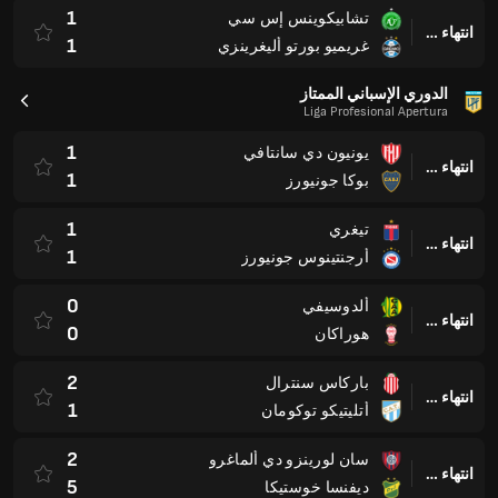
1
تشابيكوينس إس سي
انتهاء وقت المباراة
1
غريميو بورتو أليغرينزي
الدوري الإسباني الممتاز
Liga Profesional Apertura
1
يونيون دي سانتافي
انتهاء وقت المباراة
1
بوكا جونيورز
1
تيغري
انتهاء وقت المباراة
1
أرجنتينوس جونيورز
0
ألدوسيفي
انتهاء وقت المباراة
0
هوراكان
2
باركاس سنترال
انتهاء وقت المباراة
1
أتليتيكو توكومان
2
سان لورينزو دي ألماغرو
انتهاء وقت المباراة
5
ديفنسا خوستيكا