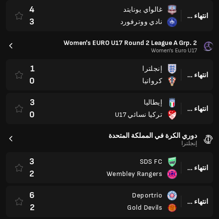
4
غالواي يونايتد
انتهاء وقت المباراة
3
نادي ووترفورد
Women's EURO U17 Round 2 League A Grp. 2
Women's Euro U17
1
إنجلترا
انتهاء وقت المباراة
0
كرواتيا
3
إيطاليا
انتهاء وقت المباراة
0
تركيا نسائي U17
دوري الكرة في المملكة المتحدة
إنجلترا
3
SDS FC
انتهاء وقت المباراة
2
Wembley Rangers
6
Deportrio
انتهاء وقت المباراة
2
Gold Devils