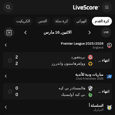
كرة القدم
الهوكي
كرة سلة
التنس
الكريكيت
الاثنين, 16 مارس
LIVE
16
Premier League 2025/2026
England
2
برينتفورد
انتهاء وقت المباراة
2
وولفرهامبتون واندررز
مباريات ودية للأندية
Club Friendlies 2026
0
هالمستادز بي كيه
انتهاء وقت المباراة
0
بي كيه أوليمبيك
السلسلة أ
البرازيل