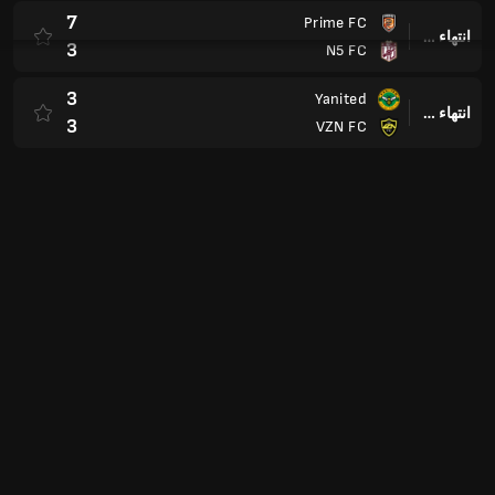
7
Prime FC
انتهاء وقت المباراة
3
N5 FC
3
Yanited
انتهاء وقت المباراة
3
VZN FC
2
Community FC
انتهاء وقت المباراة
7
Trebol FC
7
Rukkas FC
انتهاء وقت المباراة
5
Clutch FC
Victoria Premier League
Australia
1
الليونز بولين
انتهاء وقت المباراة
2
Brunswick Juventus FC
Elite One
Cameroon