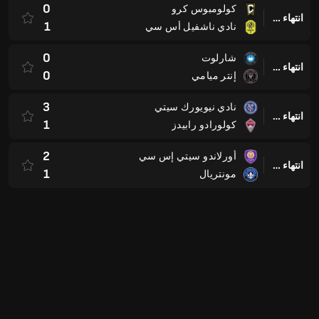
0
إنتر ميامي
3
نادي نيويورك سيتي
انتهاء وقت المباراة
1
كولورادو رابيدز
2
أورلاندو سيتي إس سي
انتهاء وقت المباراة
1
مونتريال
USL Championship
USA
2
Loudoun United FC
انتهاء وقت المباراة
3
بيتسبرف ريفيرهوندز
3
Detroit City FC
انتهاء وقت المباراة
0
Brooklyn
4
Louisville City FC
انتهاء وقت المباراة
1
Miami FC
1
Rhode Island FC