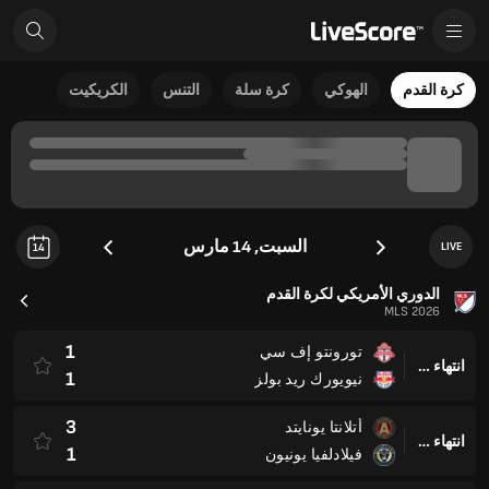
كرة القدم
الهوكي
كرة سلة
التنس
الكريكيت
السبت, 14 مارس
LIVE
14
الدوري الأمريكي لكرة القدم
MLS 2026
1
تورونتو إف سي
انتهاء وقت المباراة
1
نيويورك ريد بولز
3
أتلانتا يونايتد
انتهاء وقت المباراة
1
فيلادلفيا يونيون
0
كولومبوس كرو
انتهاء وقت المباراة
1
نادي ناشفيل أس سي
0
شارلوت
انتهاء وقت المباراة