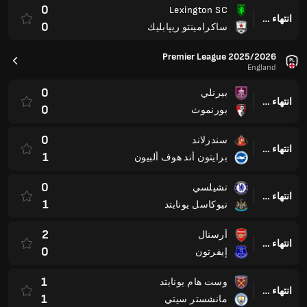
2
أرسنال
انتهاء وقت المباراة
0
إيفرتون
1
وست هام يونايتد
انتهاء وقت المباراة
1
مانشستر سيتي
نهائي دوري أبطال إفريقيا
International
1
نهضة بركان
انتهاء وقت المباراة
1
الهلال
السلسلة أ
البرازيل
2
فيتوريا بي آيه
انتهاء وقت المباراة
0
أتلتيكو مينيرو ام جي
0
بوتافوجو آر جيه
انتهاء وقت المباراة
3
فلامينغو آر جي