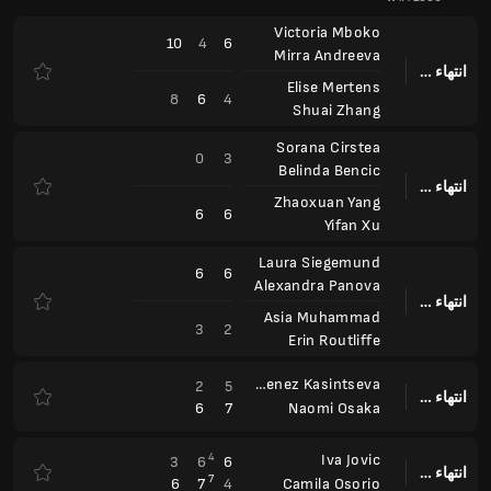
Victoria Mboko
10
4
6
Mirra Andreeva
انتهاء وقت المباراة
Elise Mertens
8
6
4
Shuai Zhang
Sorana Cirstea
0
3
Belinda Bencic
انتهاء وقت المباراة
Zhaoxuan Yang
6
6
Yifan Xu
Laura Siegemund
6
6
Alexandra Panova
انتهاء وقت المباراة
Asia Muhammad
3
2
Erin Routliffe
Victoria Jimenez Kasintseva
2
5
انتهاء وقت المباراة
6
7
Naomi Osaka
4
Iva Jovic
3
6
6
انتهاء وقت المباراة
7
6
7
4
Camila Osorio