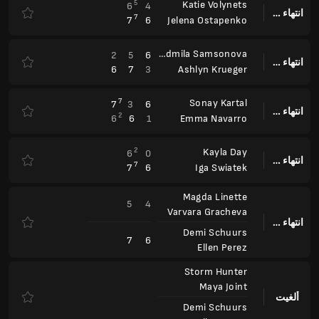
5
Katie Volynets
6
4
انتهاء وقت المباراة
7
7
6
Jelena Ostapenko
Liudmila Samsonova
2
5
6
انتهاء وقت المباراة
6
7
3
Ashlyn Krueger
7
Sonay Kartal
7
3
6
انتهاء وقت المباراة
2
6
6
1
Emma Navarro
2
Kayla Day
6
0
انتهاء وقت المباراة
7
7
6
Iga Swiatek
Magda Linette
5
4
Varvara Gracheva
انتهاء وقت المباراة
Demi Schuurs
7
6
Ellen Perez
Storm Hunter
Maya Joint
ألغيت
Demi Schuurs