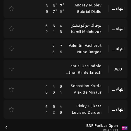
1
7
Andrey Rublev
3
6
7
انتهاء وقت المباراة
7
4
6
7
6
Gabriel Diallo
نوفاك جوكوفيتش
6
6
4
انتهاء وقت المباراة
2
1
6
Kamil Majchrzak
Valentin Vacherot
7
7
انتهاء وقت المباراة
5
5
Nuno Borges
Juan Manuel Cerundolo
W.O.
Arthur Rinderknech
Sebastian Korda
4
4
6
انتهاء وقت المباراة
6
6
4
Alex de Minaur
Rinky Hijikata
6
6
4
انتهاء وقت المباراة
4
2
6
Luciano Darderi
BNP Paribas Open
WTA 1000