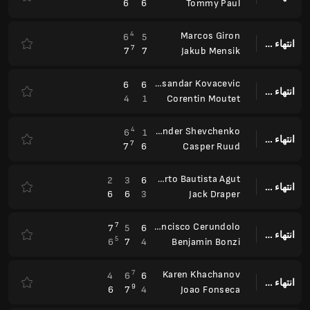
6
6
Tommy Paul
4
Marcos Giron
6
5
انتهاء وقت المباراة
7
7
7
Jakub Mensik
Aleksandar Kovacevic
6
6
انتهاء وقت المباراة
4
1
Corentin Moutet
4
Alexander Shevchenko
6
1
انتهاء وقت المباراة
7
7
6
Casper Ruud
Roberto Bautista Agut
2
3
6
انتهاء وقت المباراة
6
6
3
Jack Draper
7
Francisco Cerundolo
7
5
6
انتهاء وقت المباراة
5
6
7
4
Benjamin Bonzi
7
Karen Khachanov
4
6
6
انتهاء وقت المباراة
9
6
7
4
Joao Fonseca