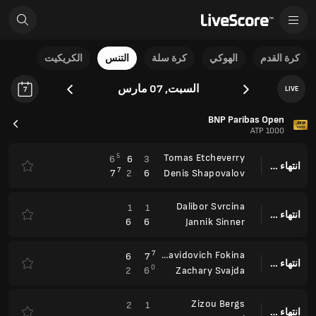
كرة القدم
الهوكي
كرة سلة
التنس
الكريكيت
السبت, 07 مارس
LIVE
7
BNP Paribas Open
ATP 1000
5
Tomas Etcheverry
6
6
3
انتهاء وقت المباراة
7
7
2
6
Denis Shapovalov
Dalibor Svrcina
1
1
انتهاء وقت المباراة
6
6
Jannik Sinner
7
Alejandro Davidovich Fokina
6
7
انتهاء وقت المباراة
0
2
6
Zachary Svajda
Zizou Bergs
2
1
انتهاء وقت المباراة