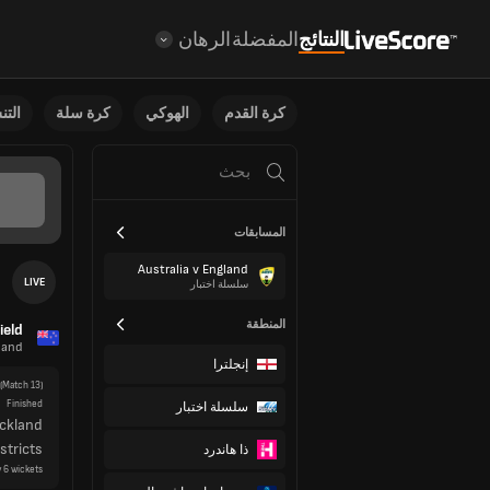
النتائج
المفضلة
الرهان
كرة القدم
الهوكي
كرة سلة
الت
LIVE
ield
المسابقات
land
Australia v England
(Match 13)
سلسلة اختبار
Finished
ckland
المنطقة
stricts
y 6 wickets
إنجلترا
(Match 14)
سلسلة اختبار
Finished
l Stags
ذا هاندرد
lington
tch Drawn