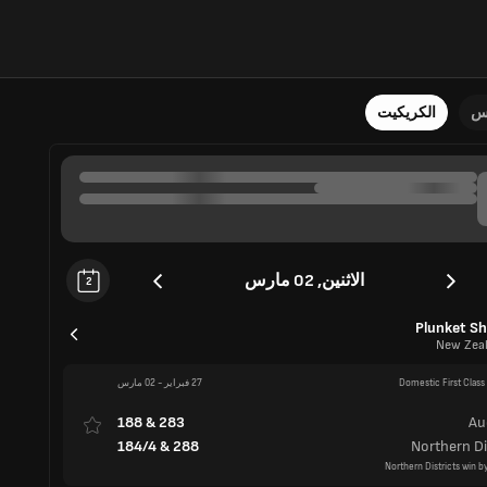
نس
الكريكيت
الاثنين, 02 مارس
2
Plunket Sh
New Zea
Domestic First Class
27 فبراير
-
02 مارس
188
&
283
Au
184/4
&
288
Northern Di
Northern Districts win b
Domestic First Class
27 فبراير
-
02 مارس
296
Centra
244/8d
&
401
Wel
Ma